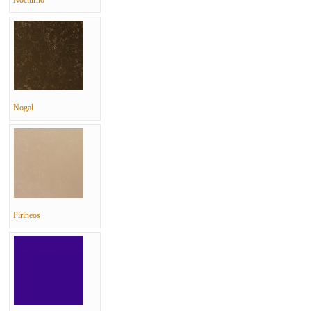
Nocturno
Nogal
Pirineos