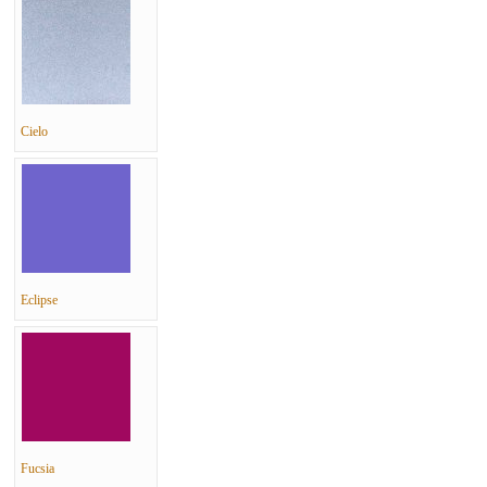
Cielo
Eclipse
Fucsia